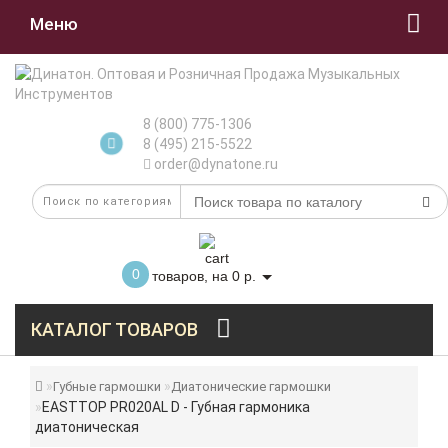
Меню
8 (800) 775-1306
8 (495) 215-5522
order@dynatone.ru
0
товаров, на 0 р.
КАТАЛОГ ТОВАРОВ
Губные гармошки
Диатонические гармошки
EASTTOP PR020AL D - Губная гармоника
диатоническая