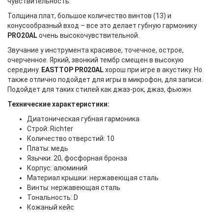
чувствительность.
Толщина плат, большое количество винтов (13) и
конусообразный вход – все это делает губную гармонику
PRO20AL
очень высокочувствительной.
Звучание у инструмента красивое, точечное, острое,
очерченное. Яркий, звонкий тембр смещен в высокую
середину.
EASTTOP
PR020AL
хорош при игре в акустику. Но
также отлично подойдет для игры в микрофон, для записи.
Подойдет для таких стилей как джаз-рок, джаз, фьюжн.
Технические характеристики:
Диатоническая губная гармоника
Строй: Richter
Количество отверстий: 10
Платы: медь
Язычки: 20, фосфорная бронза
Корпус: алюминий
Материал крышки: нержавеющая сталь
Винты: нержавеющая сталь
Тональность: D
Кожаный кейс