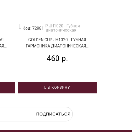
Код: 72981
Код: 74512
АЯ
GOLDEN CUP JH1020 - ГУБНАЯ
BEE DF10A-
...
ГАРМОНИКА ДИАТОНИЧЕСКАЯ...
ГАРМОНИКА
460 р.
2
В КОРЗИНУ
В
ПОДПИСАТЬСЯ
гласие на
обработку персональных данных.