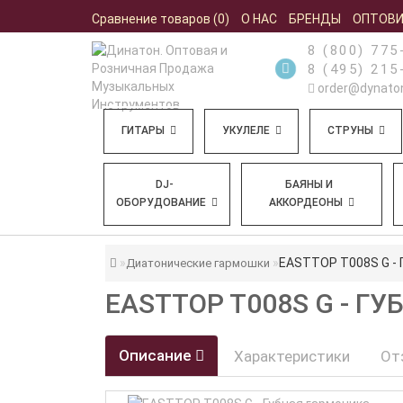
Сравнение товаров (0)
О НАС
БРЕНДЫ
ОПТОВ
8 (800) 775
8 (495) 215
order@dynaton
ГИТАРЫ
УКУЛЕЛЕ
СТРУНЫ
DJ-
БАЯНЫ И
ОБОРУДОВАНИЕ
АККОРДЕОНЫ
EASTTOP T008S G - 
Диатонические гармошки
EASTTOP T008S G - 
Описание
Характеристики
От