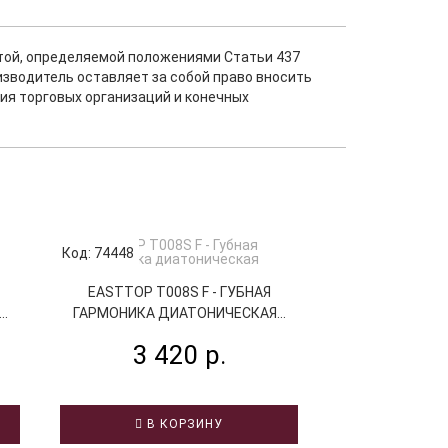
ртой, определяемой положениями Статьи 437
изводитель оставляет за собой право вносить
ия торговых организаций и конечных
Код: 74448
Код: 74447
EASTTOP T008S F - ГУБНАЯ
EASTTOP T0
.
ГАРМОНИКА ДИАТОНИЧЕСКАЯ...
ГАРМОНИКА Д
3 420 р.
3 4
В КОРЗИНУ
В К