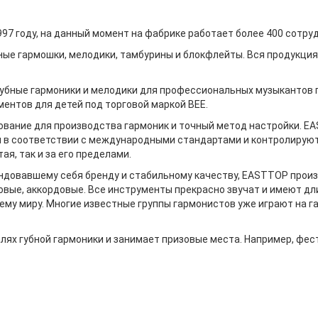
7 году, на данный момент на фабрике работает более 400 сотруд
ные гармошки, мелодики, тамбурины и блокфлейты. Вся продукция
губные гармоники и мелодики для профессиональных музыкантов 
ментов для детей под торговой маркой BEE.
ание для производства гармоник и точный метод настройки. EA
в соответствии с международными стандартами и контролируются
ая, так и за его пределами.
ндовавшему себя бренду и стабильному качеству, EASTTOP произ
совые, аккордовые. Все инструменты прекрасно звучат и имеют д
ему миру. Многие известные группы гармонистов уже играют на 
х губной гармоники и занимает призовые места. Например, фестива