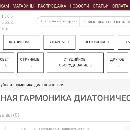
ИКАМ
МАГАЗИНЫ
РАСПРОДАЖА
НОВОСТИ
СТАТЬИ
ОПЛАТА
-1306
-5522
e.ru
КЛАВИШНЫЕ
УДАРНЫЕ
ПЕРКУССИЯ
ГУ
СВЕТ
СТРУННЫЕ
СТУДИЙНОЕ
ДРУГОЕ
ОБОРУДОВАНИЕ
Губная гармоника диатоническая
ГУБНАЯ ГАРМОНИКА ДИАТОНИЧЕ
зывы (0)
/
0 отзывов
Написать отзыв