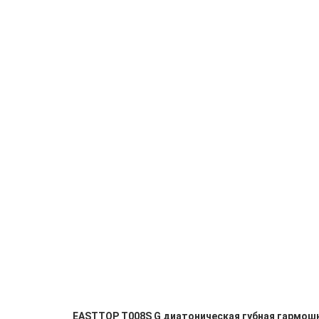
EASTTOP T008S G диатоническая губная гармошк