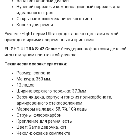
Запатентованный дизайн
Нулевой порожек и компенсационный порожек для
идеального строя
Открытые колки механического типа
Кнопка для ремня
Укулеле Flight серии Ultra представлены цветами самой
природы и яркими современными принтами.
FLIGHT ULTRA S-42 Game
– безудержная фантазия детской
игры в модном принте этой укулеле.
Технические характеристики:
Размер: сопрано
Мензура: 350 мм.
12 ладов
Ширина верхнего порожка: 37,3мм
Верхняя дека, корпус и гриф из поликарбоната,
армированного стекловолокном
Маркеры на ладах: 5й, 7й, 10й лады
Струны: флюрокарбон
Крепление для ремня: есть
Цвет: Game девочка, кот
Чехол-рюкзак в комплекте