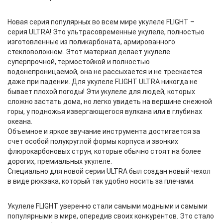
Новая серия популярных во всем мире укулеле FLIGHT –
серия ULTRA! Это ультрасовременные укулеле, полностью
изготовленные из поликарбоната, армированного
стекловолокном. Этот материал делает укулеле
суперпрочной, термостойкой и полностью
водонепроницаемой, она не рассыхается и не трескается
даже при падении. Для укулеле FLIGHT ULTRA никогда не
бывает плохой погоды! Эти укулеле для людей, которых
сложно застать дома, но легко увидеть на вершине снежной
горы, у подножья извергающегося вулкана или в глубинах
океана.
Объемное и яркое звучание инструмента достигается за
счет особой полукруглой формы корпуса и звонких
флюрокарбоновых струн, которые обычно стоят на более
дорогих, премиальных укулеле.
Специально для новой серии ULTRA был создан новый чехол
в виде рюкзака, который так удобно носить за плечами.
Укулеле FLIGHT уверенно стали самыми модными и самыми
популярными в мире, опередив своих конкурентов. Это стало