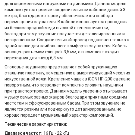
долговременными нагрузками на динамики. Данная модель
комплектуется прямым соединительным кабелем длиной 3
метра, благодаря которому обеспечивается свобода
перемещения слушателя. В кабеле используется проводник
из бескислородной меди высокой степени очистки,
благодаря чему звучание получается детализированным и
неокрашенным. Соединительный провод подключен только к
одной чашке для наибольшего комфорта слушателя. Кабель
оснащен разъемом mini-jack 3,5 мм, а в комплект входит
переходник для гнезд 6,3 мм.
Оголовье наушников представляет собой пружинящую
стальную пластину, помещенную в амортизирующий чехол из
искусственной кожи. Крепление чашек в iCON HP-200 сделано
поворотным, что позволяет компактно сложить наушники
при транспортировке. Данная модель уверенно отыгрывает
музыку самых разных жанров благодаря приятным средним
частотам и сфокусированным басам. При этом звучание не
является резким или подчеркнуто детализированным, но
хорошо передает музыкальный характер композиций.
Технические характиристики:
Диапазон частот:
16 Гц - 22 кГц