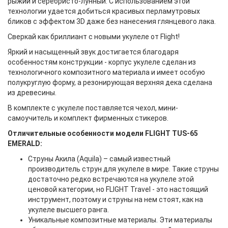
рыжий и серебристо-лунный. С использованием этой
технологии удается добиться красивых перламутровых
бликов с эффектом 3D даже без нанесения глянцевого лака.
Сверкай как бриллиант с новыми укулеле от Flight!
Яркий и насыщенный звук достигается благодаря
особенностям конструкции - корпус укулеле сделан из
технологичного композитного материала и имеет особую
полукруглую форму, а резонирующая верхняя дека сделана
из древесины.
В комплекте с укулеле поставляется чехол, мини-
самоучитель и комплект фирменных стикеров.
Отличительные особенности модели FLIGHT TUS-65
EMERALD:
Струны Акила (Aquila) – самый известный
производитель струн для укулеле в мире. Такие струны
достаточно редко встречаются на укулеле этой
ценовой категории, но FLIGHT Travel - это настоящий
инструмент, поэтому и струны на нем стоят, как на
укулеле высшего ранга.
Уникальные композитные материалы. Эти материалы