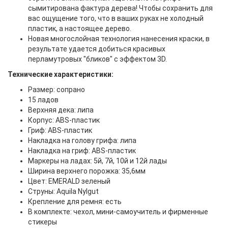
сымитирована фактура дерева! Чтобы сохранить для
вас ощущение того, что в ваших руках не холодный
пластик, а настоящее дерево.
Новая многослойная технология нанесения краски, в
результате удается добиться красивых
перламутровых "бликов" с эффектом 3D.
Технические характеристики:
Размер: сопрано
15 ладов
Верхняя дека: липа
Корпус: ABS-пластик
Гриф: ABS-пластик
Накладка на голову грифа: липа
Накладка на гриф: ABS-пластик
Маркеры на ладах: 5й, 7й, 10й и 12й лады
Ширина верхнего порожка: 35,6мм
Цвет: EMERALD зеленый
Струны: Aquila Nylgut
Крепление для ремня: есть
В комплекте: чехол, мини-самоучитель и фирменные
стикеры