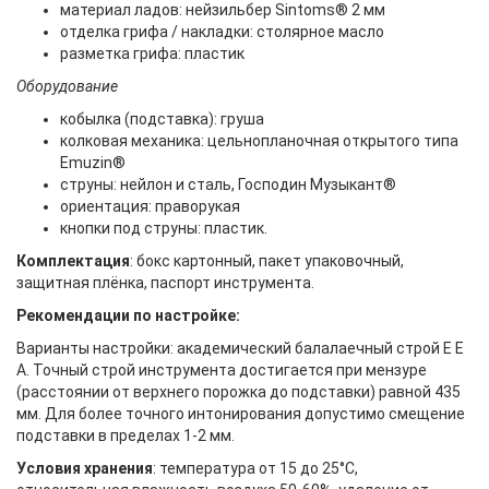
материал ладов: нейзильбер Sintoms® 2 мм
отделка грифа / накладки: столярное масло
разметка грифа: пластик
Оборудование
кобылка (подставка): груша
колковая механика: цельнопланочная открытого типа
Emuzin®
струны: нейлон и сталь, Господин Музыкант®
ориентация: праворукая
кнопки под струны: пластик.
Комплектация
: бокс картонный, пакет упаковочный,
защитная плёнка, паспорт инструмента.
Рекомендации по настройке:
Варианты настройки: академический балалаечный строй E E
A. Точный строй инструмента достигается при мензуре
(расстоянии от верхнего порожка до подставки) равной 435
мм. Для более точного интонирования допустимо смещение
подставки в пределах 1-2 мм.
Условия хранения
: температура от 15 до 25°С,