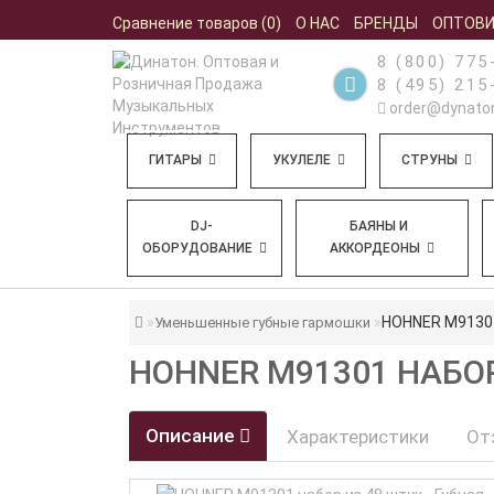
Сравнение товаров (0)
О НАС
БРЕНДЫ
ОПТОВ
8 (800) 775
8 (495) 215
order@dynaton
ГИТАРЫ
УКУЛЕЛЕ
СТРУНЫ
DJ-
БАЯНЫ И
ОБОРУДОВАНИЕ
АККОРДЕОНЫ
HOHNER M91301
Уменьшенные губные гармошки
HOHNER M91301 НАБО
Описание
Характеристики
От