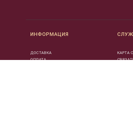
ИНФОРМАЦИЯ
СЛУЖ
ДОСТАВКА
КАРТА 
ОПЛАТА
СВЯЗАТ
МУЗЫКАНТАМ
О НАС
ПОЛЬЗОВАТЕЛЬСКОЕ СОГЛАШЕНИЕ
О ПРОМОКОДАХ
ПОЛИТИКА КОНФИДЕНЦИАЛЬНОСТИ
ВОЗВРАТ ТОВАРА
CПЕЦИАЛЬНАЯ ОЦЕНКА УСЛОВИЙ
ТРУДА ООО «МУЗЫКАЛЬНАЯ
ШКАТУЛКА»
© Динатон 1999-20