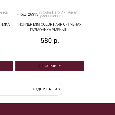
Код: 26315
Код: 78826
ОНИКА
HOHNER MINI COLOR HARP C - ГУБНАЯ
EASTTOP DF8
ГАРМОНИКА УМЕНЬШ...
УМЕН
580 р.
3
В КОРЗИНУ
В
ПОДПИСАТЬСЯ
гласие на
обработку персональных данных.