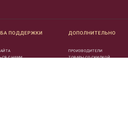
БА ПОДДЕРЖКИ
ДОПОЛНИТЕЛЬНО
САЙТА
ПРОИЗВОДИТЕЛИ
ЬСЯ С НАМИ
ТОВАРЫ СО СКИДКОЙ
СТАТЬИ
НОВОСТИ
ХИТЫ ПРОДАЖ
УЦЕНЕННЫЕ ТОВАРЫ
АРХИВ ТОВАРОВ
26. Музыкальные инструменты и оборудование в Москве © 2026 