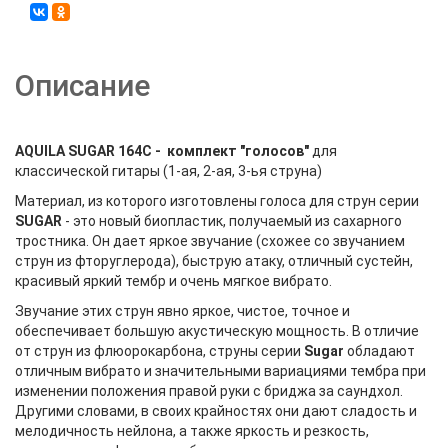
Описание
AQUILA SUGAR 164C - комплект "голосов"
для
классической гитары (1-ая, 2-ая, 3-ья струна)
Материал, из которого изготовлены голоса для струн серии
SUGAR
- это новый биопластик, получаемый из сахарного
тростника. Он дает яркое звучание (схожее со звучанием
струн из фторуглерода), быструю атаку, отличный сустейн,
красивый яркий тембр и очень мягкое вибрато.
Звучание этих струн явно яркое, чистое, точное и
обеспечивает большую акустическую мощность. В отличие
от струн из флюорокарбона, струны серии
Sugar
обладают
отличным вибрато и значительными вариациями тембра при
изменении положения правой руки с бриджа за саундхол.
Другими словами, в своих крайностях они дают сладость и
мелодичность нейлона, а также яркость и резкость,