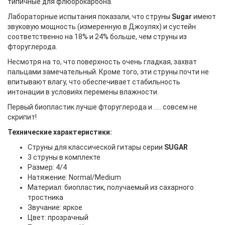
типичные для флюорокарбона.
Лабораторные испытания показали, что струны
Sugar
имеют
звуковую мощность (измеренную в Джоулях) и сустейн
соответственно на 18% и 24% больше, чем струны из
фторуглерода.
Несмотря на то, что поверхность очень гладкая, захват
пальцами замечательный. Кроме того, эти струны почти не
впитывают влагу, что обеспечивает стабильность
интонации в условиях перемены влажности.
Первый биопластик лучше фторуглерода и ..... совсем не
скрипит!
Технические характеристики:
Струны для классической гитары серии
SUGAR
3 струны в комплекте
Размер: 4/4
Натяжение: Normal/Medium
Материал: биопластик, получаемый из сахарного
тростника
Звучание: яркое
Цвет: прозрачный