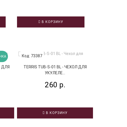
В КОРЗИНУ
Код: 73387
Код: 68421
НКА
Л ДЛЯ
TERRIS TUB-S-01 BL - ЧЕХОЛ ДЛЯ
AMC УКЛ1 КОН
УКУЛЕЛЕ...
У
260 р.
1
В КОРЗИНУ
В