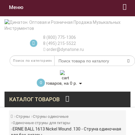
Меню
8 (800) 775-1306
8 (495) 215-5522
order@dynatone.ru
0
товаров, на 0 р.
КАТАЛОГ ТОВАРОВ
Струны
Струны одиночные
Одиночные струны для гитары
ERNIE BALL 1613 Nickel Wound .130 - Струна одиночная