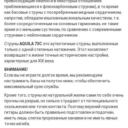
превосходящие нейлон и в некоторых отношениях
приближающиеся к флюокарбоновым струнам), в то время
как басовые струны с посеребренным медным сердечником,
напротив, обладали изысканным вокальным качеством, т.е.
более сосредоточенным на основных гармониках, не такие
яркие и с меньшим сустеном, по сравнению с современными
струнами с нейлоновым сердечником.
Струны
AQUILA 73C
это аутентичные струны, выполненные
только с одной степенью натяжения. Этот космплект
возвращает к жизни точные исторические настройки,
характерные для XIX века.
ВНИМАНИЕ!
Если вы не играете долгое время, мы рекомендуем
настраивать басы на полутон ниже, чтобы обеспечить
максимальный срок службы.
Кроме того, струны из натуральной жилки сами по себе очень
прочны на разрыв, но сильно страдают от потенциального
скольжения или точек контакта. Поэтому верхний порожек
гитары должен быть правильно подготовлен и подогнан,
иметь лишь слегка прорезанные канавки и не иметь явных
точек изгиба.