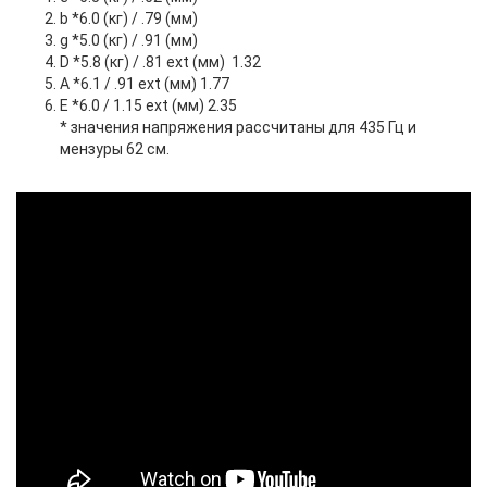
b *6.0 (кг) / .79 (мм)
g *5.0 (кг) / .91 (мм)
D *5.8 (кг) / .81 ext (мм) 1.32
A *6.1 / .91 ext (мм) 1.77
E *6.0 / 1.15 ext (мм) 2.35
* значения напряжения рассчитаны для 435 Гц и
мензуры 62 см.