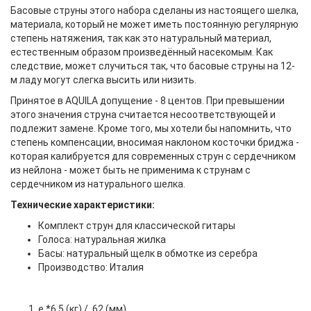
Басовые струны этого набора сделаны из настоящего шелка,
материала, который не может иметь постоянную регулярную
степень натяжения, так как это натуральный материал,
естественным образом произведённый насекомым. Как
следствие, может случиться так, что басовые струны на 12-
м ладу могут слегка высить или низить.
Принятое в AQUILA допущение - 8 центов. При превышении
этого значения струна считается несоответствующей и
подлежит замене. Кроме того, мы хотели бы напомнить, что
степень компенсации, вносимая наклоном косточки бриджа -
которая калибруется для современных струн с сердечником
из нейлона - может быть не применима к струнам с
сердечником из натурального шелка.
Технические характеристики:
Комплект струн для классической гитары
Голоса: натуральная жилка
Басы: натуральный щелк в обмотке из серебра
Производство: Италия
e *6.5 (кг) / .62 (мм)