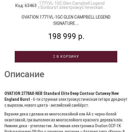
Код: 63463
К
OVATION 1771VL-1GC GLEN CAMPBELL LEGEND
SIGNATURE ...
198 999 р.
В КОРЗИНУ
Описание
OVATION 2778AX-NEB Standard Elite Deep Contour Cutaway New
England Burst
- 6-ти струнная электроакустическая гитара дредноут
с вырезом, нового цвета - английский санбёрст.
Верхняя дека сделана из многослокойной ели АА с черно-белой
окантовкой, гри выполнен из многослойного красного дерева/клён.
Нижняя дека - углепластик. Активная электроника Ovation OCP-1K
Pickup+преамп OP-Pro с тюнером, питание – батарея типа «Крона» 9