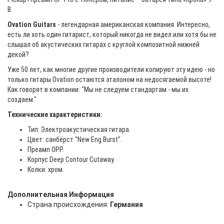
В.
Ovation Guitars
- легендарная американская компания. Интересно,
есть ли хоть один гитарист, который никогда не видел или хотя бы не
слышал об акустических гитарах с круглой композитной нижней
декой?
Уже 50 лет, как многие другие производители копируют эту идею - но
только гитары Ovation остаются эталоном на недосягаемой высоте!
Как говорят в компании: "Мы не следуем стандартам - мы их
создаем."
Технические характеристики:
Тип: Электроакустическая гитара.
Цвет: санбёрст "New Eng Burst".
Преамп OPP.
Корпус Deep Contour Cutaway.
Колки: хром.
Дополнительная Информация
Страна происхождения:
Германия