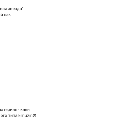
ная звезда"
й лак
атериал - клён
того типа Emuzin®