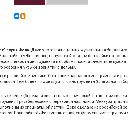
ок" серия Фолк-Декор
- это полноценная музыкальная балалайка 
БалалайкерЪ Фестиваль, популярной модели балалайки с компакт
еров, лёгкости инструмента и особом плоскодонном типе кузова.
о освоения музыки и занятий с детьми.
ю в роковой стилистике. Сочетание народного инструмента и рок
лайкой. Тем более, что звук у этого инструмента (благодаря отбо
ных клёпок (берёза) и связан по исторической технологии «вязки
трумент. Гриф берёзовый с берёзовой накладкой. Мензура тради
ыполнены из специальной латуни. Дека сделана из российской ре
еновая. БалалайкерЪ Фестиваль оснащён фирменными струнами се