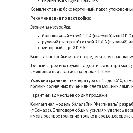
кнопки под струны: пластик.
Комплектация
: бокс картонный, пакет упаковочн
Рекомендации по настройке:
Варианты настройки:
балалаечный строй E E A (высокий) или D D G 
русский (гитарный) строй D F# A (высокий) ил
минорный строй D F A.
Высота настройки может определяться пожеланиями
Точный строй инструмента достигается при мензу
смещение подставки в пределах 1-2 мм.
Условия хранения
: температура от 15 до 25°С, от
прямых солнечных лучей или света мощных ламп, и
Гарантия
: 12 месяцев со дня продажи.
Компактная модель балалайки "Фестиваль" разраб
(г.Самара). Благодаря общим усилиям удалось ве
имела распространение только в среде деревенск