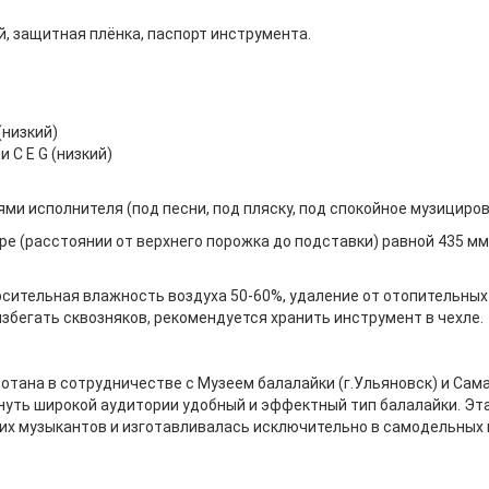
ый, защитная плёнка, паспорт инструмента.
(низкий)
и C E G (низкий)
 исполнителя (под песни, под пляску, под спокойное музицирова
ре (расстоянии от верхнего порожка до подставки) равной 435 м
носительная влажность воздуха 50-60%, удаление от отопительных 
збегать сквозняков, рекомендуется хранить инструмент в чехле.
отана в сотрудничестве с Музеем балалайки (г.Ульяновск) и Са
рнуть широкой аудитории удобный и эффектный тип балалайки. Эт
их музыкантов и изготавливалась исключительно в самодельных