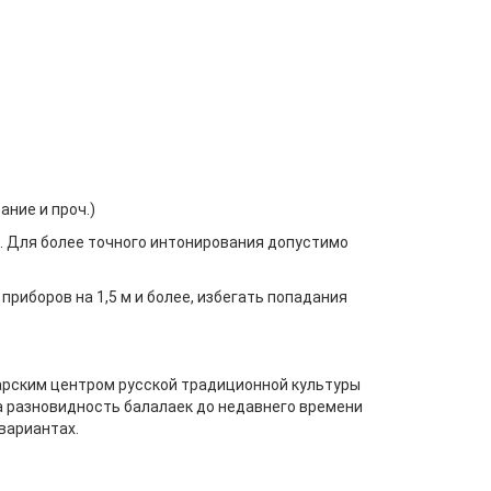
ние и проч.)
м. Для более точного интонирования допустимо
приборов на 1,5 м и более, избегать попадания
марским центром русской традиционной культуры
а разновидность балалаек до недавнего времени
 вариантах.