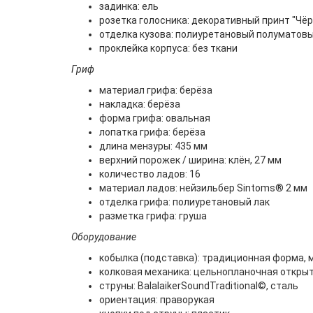
задинка: ель
розетка голосника: декоративный принт "Чёр
отделка кузова: полиуретановый полуматовы
проклейка корпуса: без ткани
Гриф
материал грифа: берёза
накладка: берёза
форма грифа: овальная
лопатка грифа: берёза
длина мензуры: 435 мм
верхний порожек / ширина: клён, 27 мм
количество ладов: 16
материал ладов: нейзильбер Sintoms® 2 мм
отделка грифа: полиуретановый лак
разметка грифа: груша
Оборудование
кобылка (подставка): традиционная форма, м
колковая механика: цельнопланочная откры
струны: BalalaikerSoundTraditional©, сталь
ориентация: праворукая