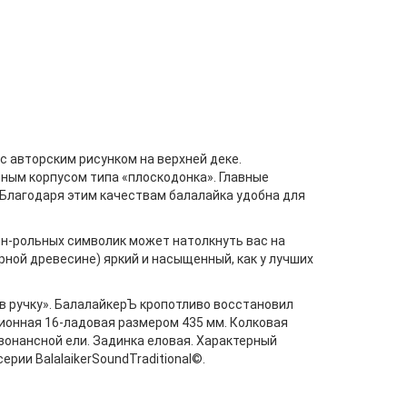
с авторским рисунком на верхней деке.
ным корпусом типа «плоскодонка». Главные
 Благодаря этим качествам балалайка удобна для
-н-рольных символик может натолкнуть вас на
рной древесине) яркий и насыщенный, как у лучших
 в ручку». БалалайкерЪ кропотливо восстановил
ционная 16-ладовая размером 435 мм. Колковая
зонансной ели. Задинка еловая. Характерный
рии BalalaikerSoundTraditional©.