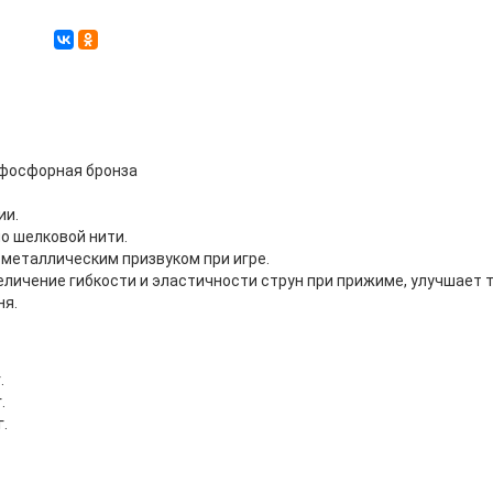
 фосфорная бронза
ии.
о шелковой нити.
металлическим призвуком при игре.
личение гибкости и эластичности струн при прижиме, улучшает т
ня.
.
.
г.