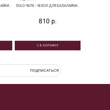
ЙКИ...
SOLO ЧБП0 - ЧЕХОЛ ДЛЯ БАЛАЛАЙКИ...
SOLO ЧБС1 - Ч
810 р.
9
В КОРЗИНУ
В
ПОДПИСАТЬСЯ
гласие на
обработку персональных данных.