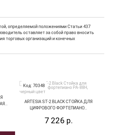
ртой, определяемой положениями Статьи 437
изводитель оставляет за собой право вносить
ия торговых организаций и конечных
Код: 70348
Код: 49604
ЛЯ
KORG STB1-W
ARTESIA ST-2 BLACK СТОЙКА ДЛЯ
Я...
ЦИФРОВО
ЦИФРОВОГО ФОРТЕПИАНО...
13
7 226 р.