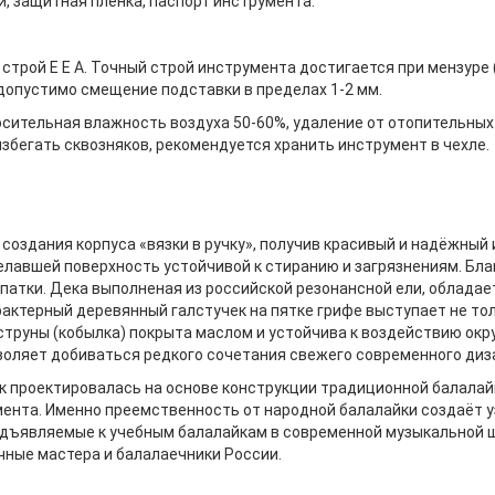
ый, защитная плёнка, паспорт инструмента.
трой E E A. Точный строй инструмента достигается при мензуре 
допустимо смещение подставки в пределах 1-2 мм.
носительная влажность воздуха 50-60%, удаление от отопительных 
збегать сквозняков, рекомендуется хранить инструмент в чехле.
создания корпуса «вязки в ручку», получив красивый и надёжный
делавшей поверхность устойчивой к стиранию и загрязнениям. Бл
лопатки. Дека выполненая из российской резонансной ели, облад
актерный деревянный галстучек на пятке грифе выступает не тол
 струны (кобылка) покрыта маслом и устойчива к воздействию о
зволяет добиваться редкого сочетания свежего современного диз
 проектировалась на основе конструкции традиционной балалайк
мента. Именно преемственность от народной балалайки создаёт у
едъявляемые к учебным балалайкам в современной музыкальной ш
ные мастера и балалаечники России.