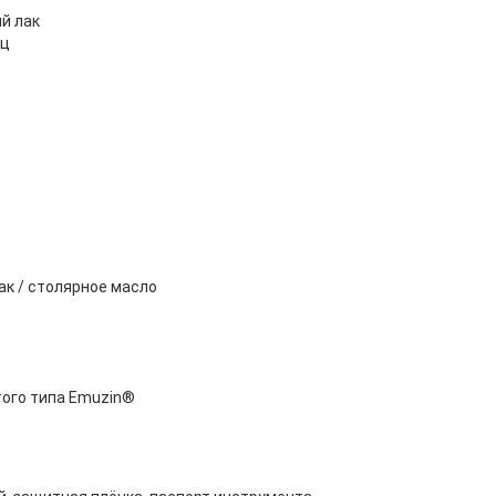
й лак
ец
ак / столярное масло
того типа Emuzin®