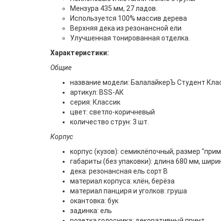
Мензура 435 мм, 27 ладов.
Используется 100% массив дерева
Верхняя дека из резонансной ели
Улучшенная тонированная отделка.
Характеристики:
Общие
название модели: БалалайкерЪ Студент Кла
артикул: BSS-AК
серия: Классик
цвет: светло-коричневый
количество струн: 3 шт.
Корпус
корпус (кузов): семиклёпочный, размер "прим
габариты (без упаковки): длина 680 мм, шири
дека: резонансная ель сорт В
материал корпуса: клён, берёза
материал панциря и уголков: груша
окантовка: бук
задинка: ель
розетка голосника: декоративный принт