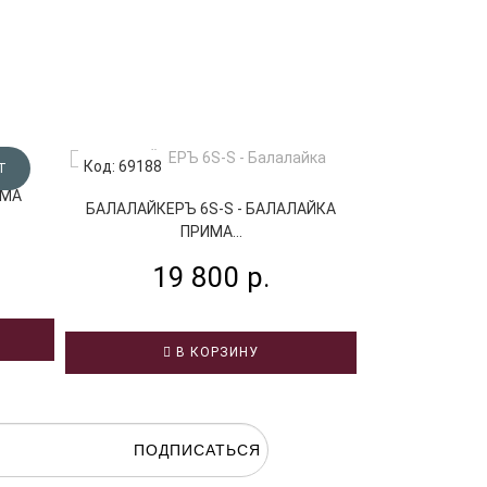
Код: 69188
Код: 52817
Т
ИМА
БАЛАЛАЙКЕРЪ 6S-S - БАЛАЛАЙКА
БАЛАЛАЙК
ПРИМА...
БАЛАЛ
19 800 р.
19
В КОРЗИНУ
В
ПОДПИСАТЬСЯ