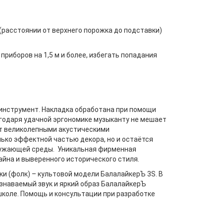
(расстоянии от верхнего порожка до подставки)
приборов на 1,5 м и более, избегать попадания
 инструмент. Накладка обработана при помощи
агодаря удачной эргономике музыканту не мешает
ает великолепными акустическими
ько эффектной частью декора, но и остаётся
кружающей среды. Уникальная фирменная
айна и выверенного исторического стиля.
и (фолк) – культовой модели БалалайкерЪ 3S. В
знаваемый звук и яркий образ БалалайкерЪ
коле. Помощь и консультации при разработке