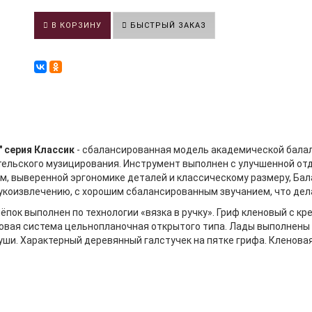
В КОРЗИНУ
БЫСТРЫЙ ЗАКАЗ
" серия Классик
- сбалансированная модель академической бала
тельского музицирования. Инструмент выполнен с улучшенной от
м, выверенной эргономике деталей и классическому размеру, Ба
укоизвлечению, с хорошим сбалансированным звучанием, что де
ёпок выполнен по технологии «вязка в ручку». Гриф кленовый с к
овая система цельнопланочная открытого типа. Лады выполнены 
уши. Характерный деревянный галстучек на пятке грифа. Кленова