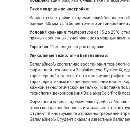
Комплектация
: бокс картонный, пакет упаковочн
Рекомендации по настройке:
Варианты настройки: академический балалаечный с
равной 435 мм. Для более точного интонирования 
Условия хранения
: температура от 15 до 25°С, от
прямых солнечных лучей или света мощных ламп, и
Гарантия
: 12 месяцев со дня продажи.
Уникальные технологии БалалайкерЪ:
БалалайкерЪ кропотливо восстановил технологию 
фирменной технологии BalalaikerLeverSystem©, с
характерная "ступенька" на стыке ручки грифа и 
характеристиками и отличным внешним видом. Хар
важной технологической деталью. Подставка под
технология декорирования BalalaikerColorPro© по
Фирменная серия академических учебных балалаек
этом главная особенность и уникальность инстру
Студент. В инструменте отражены требования пр
БалалайкерЪ Студент оказали известные балалаеч