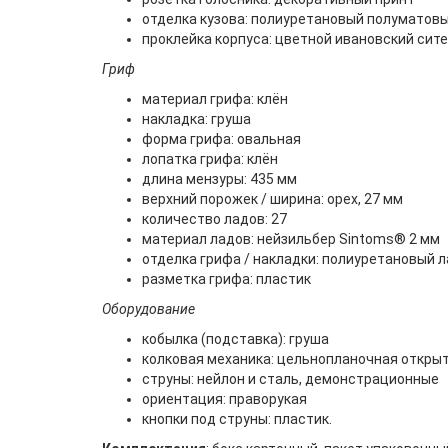
отделка кузова: полиуретановый полуматовы
проклейка корпуса: цветной ивановский сит
Гриф
материал грифа: клён
накладка: груша
форма грифа: овальная
лопатка грифа: клён
длина мензуры: 435 мм
верхний порожек / ширина: орех, 27 мм
количество ладов: 27
материал ладов: нейзильбер Sintoms® 2 мм
отделка грифа / накладки: полиуретановый л
разметка грифа: пластик
Оборудование
кобылка (подставка): груша
колковая механика: цельнопланочная откры
струны: нейлон и сталь, демонстрационные
ориентация: праворукая
кнопки под струны: пластик.