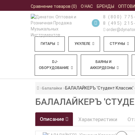
Сравнение товаров (0)
О НАС
БРЕНДЫ
ОПТОВ
8 (800) 775
8 (495) 215
order@dynaton
ГИТАРЫ
УКУЛЕЛЕ
СТРУНЫ
DJ-
БАЯНЫ И
ОБОРУДОВАНИЕ
АККОРДЕОНЫ
БАЛАЛАЙКЕРЪ 'Студент Классик' 
Балалайки
БАЛАЛАЙКЕРЪ 'СТУДЕ
Описание
Характеристики
От