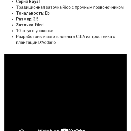
Серия
Royal
Традиционная заточка Rico с прочным позвоночником
Тональность
: Eb
Размер
: 3.5
Заточка
: Filed
10 штук в упаковке
Разработаны и изготовлены в США из тростника с
плантаций D'Addario