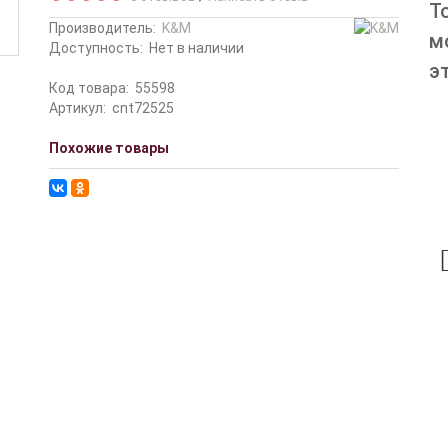
Т
Производитель:
K&M
м
Доступность:
Нет в наличии
э
Код товара:
55598
Артикул:
cnt72525
Похожие товары