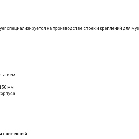
 Meyer специализируется на производстве стоек и креплений для м
крытием
 150 мм
 корпуса
ы настенный