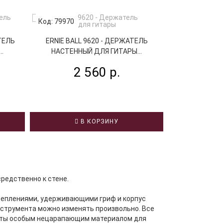
Код: 79970
Код: 65409
ТЕЛЬ
ERNIE BALL 9620 - ДЕРЖАТЕЛЬ
VESTON GS
.
НАСТЕННЫЙ ДЛЯ ГИТАРЫ...
НАСТЕННЫ
2 560 р.
7
В КОРЗИНУ
В
редственно к стене.
креплениями, удерживающими гриф и корпус
нструмента можно изменять произвольно. Все
рыты особым нецарапающим материалом для