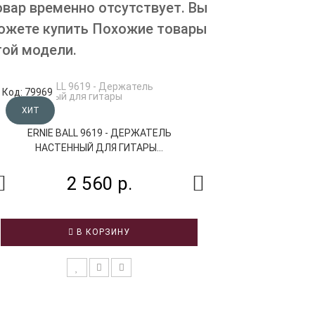
овар временно отсутствует. Вы
ожете купить Похожие товары
той модели.
Код: 79969
Код: 16624
ХИТ
ERNIE BALL 9619 - ДЕРЖАТЕЛЬ
VESTON GS0
НАСТЕННЫЙ ДЛЯ ГИТАРЫ...
НАСТЕННЫЙ
2 560 р.
1 
В КОРЗИНУ
В 