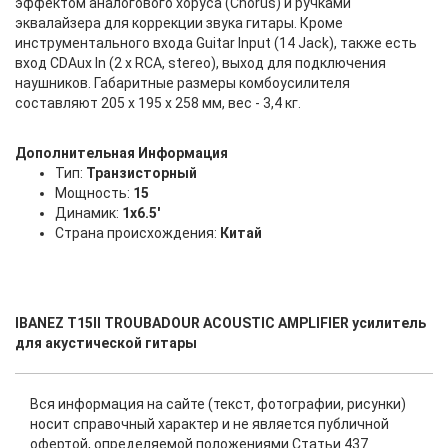
эффектом аналогового хоруса (Chorus) и ручками
эквалайзера для коррекции звука гитары. Кроме
инструментального входа Guitar Input (14 Jack), также есть
вход CDAux In (2 х RCA, stereo), выход для подключения
наушников. Габаритные размеры комбоусилителя
составляют 205 x 195 x 258 мм, вес - 3,4 кг.
Дополнительная Информация
Тип:
Транзисторный
Мощность:
15
Динамик:
1x6.5'
Страна происхождения:
Китай
IBANEZ T15II TROUBADOUR ACOUSTIC AMPLIFIER усилитель
для акустической гитары
Вся информация на сайте (текст, фотографии, рисунки)
носит справочный характер и не является публичной
офертой, определяемой положениями Статьи 437