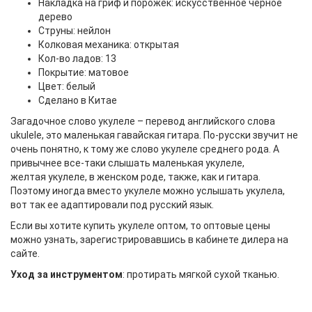
Накладка на гриф и порожек: искусственное черное
дерево
Струны: нейлон
Колковая механика: открытая
Кол-во ладов: 13
Покрытие: матовое
Цвет: белый
Сделано в Китае
Загадочное слово укулеле – перевод английского слова
ukulele, это маленькая гавайская гитара. По-русски звучит не
очень понятно, к тому же слово укулеле среднего рода. А
привычнее все-таки слышать маленькая укулеле,
желтая укулеле, в женском роде, также, как и гитара.
Поэтому иногда вместо укулеле можно услышать укулела,
вот так ее адаптировали под русский язык.
Если вы хотите купить укулеле оптом, то оптовые цены
можно узнать, зарегистрировавшись в кабинете дилера на
сайте.
Уход за инструментом
: протирать мягкой сухой тканью.