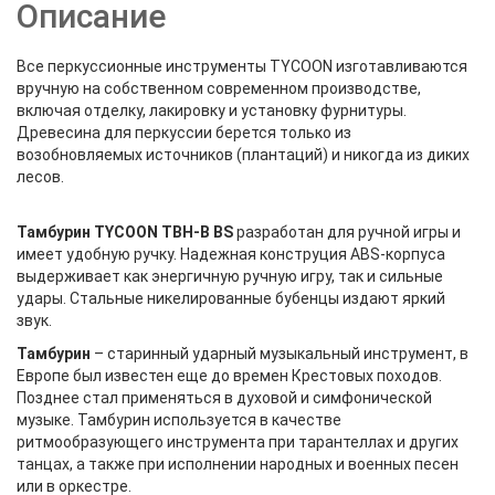
Описание
Все перкуссионные инструменты TYCOON изготавливаются
вручную на собственном современном производстве,
включая отделку, лакировку и установку фурнитуры.
Древесина для перкуссии берется только из
возобновляемых источников (плантаций) и никогда из диких
лесов.
Тамбурин
ТYCOON TBH-B BS
разработан для ручной игры и
имеет удобную ручку. Надежная конструция ABS-корпуса
выдерживает как энергичную ручную игру, так и сильные
удары. Стальные никелированные бубенцы издают яркий
звук.
Тамбурин
– старинный ударный музыкальный инструмент, в
Европе был известен еще до времен Крестовых походов.
Позднее стал применяться в духовой и симфонической
музыке. Тамбурин используется в качестве
ритмообразующего инструмента при тарантеллах и других
танцах, а также при исполнении народных и военных песен
или в оркестре.