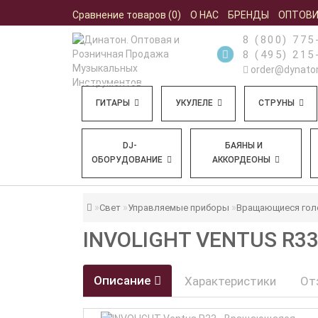
Сравнение товаров (0)
О НАС
БРЕНДЫ
ОПТОВ
8 (800) 775
8 (495) 215
order@dynaton
ГИТАРЫ
УКУЛЕЛЕ
СТРУНЫ
DJ-
БАЯНЫ И
ОБОРУДОВАНИЕ
АККОРДЕОНЫ
Свет
Управляемые приборы
Вращающиеся го
INVOLIGHT VENTUS R
Описание
Характеристики
От