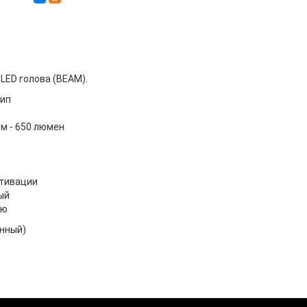
LED голова (BEAM).
чип
 м - 650 люмен
ктивации
ый
ню
енный)