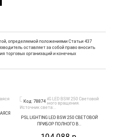
ртой, определяемой положениями Статьи 437
изводитель оставляет за собой право вносить
ия торговых организаций и конечных
Код: 78874
Код: 52363
ЩАЯСЯ
EURO DJ LED
PSL LIGHTING LED BSW 250 СВЕТОВОЙ
ВРАЩАЮЩ
ПРИБОР ПОЛНОГО В...
26
104 088 р.