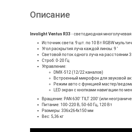
Описание
Involight Ventus R33
- светодиодная многолучевая 
Источник света: 9 шт. по 10 Вт RGBW мульти
Угол раскрытия луча каждой линзы: 9 '
Световой поток одного луча на расстоянии 3
Строб: 0-20 Гц
Управление:
DMX-512 (12/22 каналов)
Встроенный микрофон для звуковой а
Режим авто с функцией мастер/ведом
LED экран с кнопками навигации по ме
Вращение: PAN 630' TILT 200' (или неогранич
Питание: 100-220 В, 50-60 Гц, 120 Вт
Размеры: 336x264x150 мм
Вес: 5,36 кг