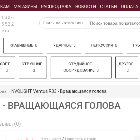
ИКАМ
МАГАЗИНЫ
РАСПРОДАЖА
НОВОСТИ
СТАТЬИ
ОПЛАТА
-1306
-5522
e.ru
КЛАВИШНЫЕ
УДАРНЫЕ
ПЕРКУССИЯ
ГУ
СВЕТ
СТРУННЫЕ
СТУДИЙНОЕ
ДРУГОЕ
ОБОРУДОВАНИЕ
INVOLIGHT Ventus R33 - Вращающаяся голова
ловы
33 - ВРАЩАЮЩАЯСЯ ГОЛОВА
зывы (0)
/
0 отзывов
Написать отзыв