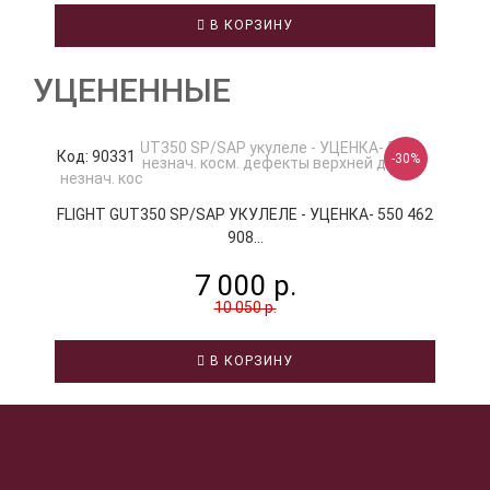
В КОРЗИНУ
УЦЕНЕННЫЕ
Код: 90331
К
-30%
FLIGHT GUT350 SP/SAP УКУЛЕЛЕ - УЦЕНКА- 550 462
F
908...
7 000 р.
10 050 р.
В КОРЗИНУ