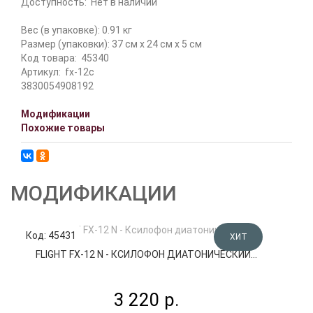
Доступность:
Нет в наличии
Вес (в упаковке): 0.91 кг
Размер (упаковки): 37 см x 24 см x 5 см
Код товара:
45340
Артикул:
fx-12c
3830054908192
Модификации
Похожие товары
МОДИФИКАЦИИ
Код: 45431
Код
ХИТ
FLIGHT FX-12 N - КСИЛОФОН ДИАТОНИЧЕСКИЙ...
3 220 р.