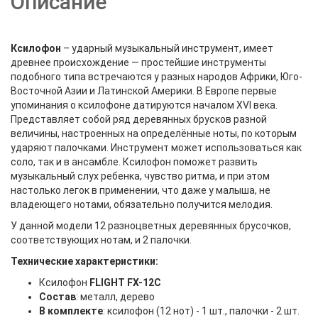
Описание
Ксилофон
– ударный музыкальный инструмент, имеет
древнее происхождение — простейшие инструменты
подобного типа встречаются у разных народов Африки, Юго-
Восточной Азии и Латинской Америки. В Европе первые
упоминания о ксилофоне датируются началом XVI века.
Представляет собой ряд деревянных брусков разной
величины, настроенных на определённые ноты, по которым
ударяют палочками. Инструмент может использоваться как
соло, так и в ансамбле. Ксилофон поможет развить
музыкальный слух ребенка, чувство ритма, и при этом
настолько легок в применении, что даже у малыша, не
владеющего нотами, обязательно получится мелодия.
У данной модели 12 разноцветных деревянных брусочков,
соответствующих нотам, и 2 палочки.
Технические характеристики:
Ксилофон
FLIGHT FX-12С
Состав
: металл, дерево
В комплекте
: ксилофон (12 нот) - 1 шт., палочки - 2 шт.