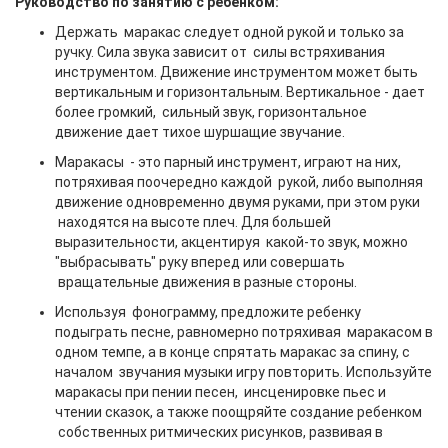
Руководство по занятию с ребенком:
Держать маракас следует одной рукой и только за
ручку. Сила звука зависит от силы встряхивания
инструментом. Движение инструментом может быть
вертикальным и горизонтальным. Вертикальное - дает
более громкий, сильный звук, горизонтальное
движение дает тихое шуршащие звучание.
Маракасы - это парный инструмент, играют на них,
потряхивая поочередно каждой рукой, либо выполняя
движение одновременно двумя руками, при этом руки
находятся на высоте плеч. Для большей
выразительности, акцентируя какой-то звук, можно
"выбрасывать" руку вперед или совершать
вращательные движения в разные стороны.
Используя фонограмму, предложите ребенку
подыграть песне, равномерно потряхивая маракасом в
одном темпе, а в конце спрятать маракас за спину, с
началом звучания музыки игру повторить. Используйте
маракасы при пении песен, инсценировке пьес и
чтении сказок, а также поощряйте создание ребенком
собственных ритмических рисунков, развивая в