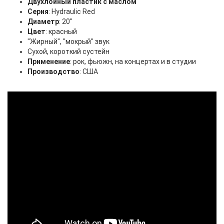
Двухлойный пластик с маслом
Серия
: Hydraulic Red
Диаметр
: 20"
Цвет
: красный
"Жирный", "мокрый" звук
Сухой, короткий сустейн
Применение
: рок, фьюжн, на концертах и в студии
Производство
: США