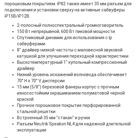
порошковым покрытием. iP82 также имеет 35 мм разъем для
подключения и установки сверху на активные сабвуферы
iP15B/iP12B.
2-полосный полноспектральный громкоговоритель
150 Вт непрерывной, 600 Вт пиковой мощности
Спутниковый динамик для использования с Ip
сабвуферами
8" драйвер низкой частоты с маловесной звуковой
катушкой для улучшения переходной характеристики
Выскотемпературный 1" купольный компрессионный
драйвер
Низкий уровень искажений волновода обеспечивает
70° H х 70° V дисперсии
15 мм (5/8") березовой фанеры корпус с прочным
износостойким окрашиванием полуматовой черной
краской
Прочное порошковое покрытие перфорированной
стальной решетки
Встроенный 35 мм "стакан" и ручки
Разъем Neutrik Speakon NL4 для надежной длительной
эксплуатации