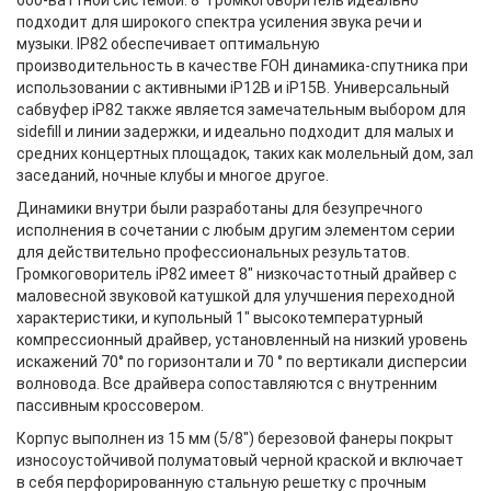
600-ваттной системой. 8" громкоговоритель идеально
подходит для широкого спектра усиления звука речи и
музыки. IP82 обеспечивает оптимальную
производительность в качестве FOH динамика-спутника при
использовании с активными iP12B и iP15B. Универсальный
сабвуфер iP82 также является замечательным выбором для
sidefill и линии задержки, и идеально подходит для малых и
средних концертных площадок, таких как молельный дом, зал
заседаний, ночные клубы и многое другое.
Динамики внутри были разработаны для безупречного
исполнения в сочетании с любым другим элементом серии
для действительно профессиональных результатов.
Громкоговоритель iP82 имеет 8" низкочастотный драйвер с
маловесной звуковой катушкой для улучшения переходной
характеристики, и купольный 1" высокотемпературный
компрессионный драйвер, установленный на низкий уровень
искажений 70° по горизонтали и 70 ° по вертикали дисперсии
волновода. Все драйвера сопоставляются с внутренним
пассивным кроссовером.
Корпус выполнен из 15 мм (5/8") березовой фанеры покрыт
износоустойчивой полуматовый черной краской и включает
в себя перфорированную стальную решетку с прочным