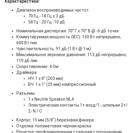
Характеристики:
Диапазон воспроизводимых частот
70 Гц - 18 Гц ± 3 дБ
58 Гц - 20 Гц -10 дБ
Номинальная дисперсия: 70° Г х 70° В @ -6 дБ точек
Коммутируемая мощность (IEC): 150 Вт непрерывно,
600 Вт пик
Чувствительность: 91 дБ (1 Вт @ 1 м)
Максимальное звуковое давление: 113 дБ непрерывно,
119 дБ пик
Сопротивление: 4 Ом
Драйвера
НЧ: 1 х 8" (203 мм)
ВЧ: 1 х 1" (25 мм) компрессионный
Разъемы
1 х Neutrik Speakon NL4
Электрические контакты 1+ вход/1-, шпильки 2+/
2- N / C
Корпус: 15 мм (5/8") березовая фанера
Отделка: полуматовая черная краска
Решетка: перфорированная стальная с порошковым