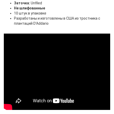
Заточка:
Unfiled
Не шлифованные
10 штук в упаковке
Разработаны и изготовлены в США из тростника с
плантаций D'Addario