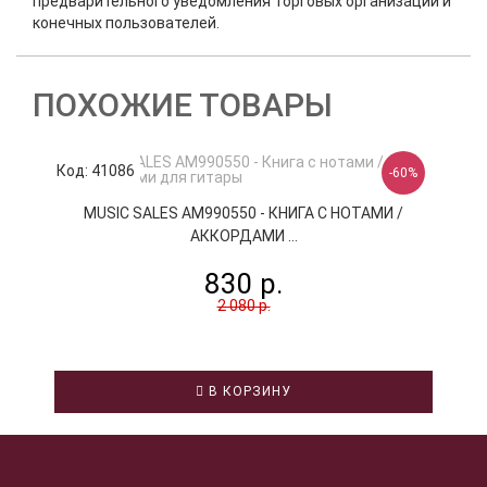
предварительного уведомления торговых организаций и
конечных пользователей.
ПОХОЖИЕ ТОВАРЫ
Код: 41086
К
-60%
MUSIC SALES AM990550 - КНИГА С НОТАМИ /
АККОРДАМИ ...
830 р.
2 080 р.
В КОРЗИНУ