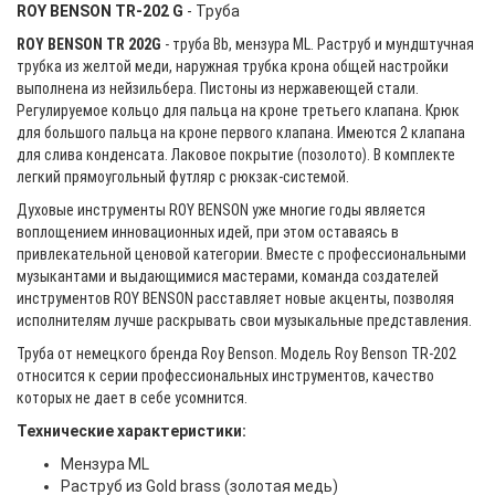
ROY BENSON TR-202 G
- Труба
ROY BENSON TR 202G
- труба Bb, мензура ML. Раструб и мундштучная
трубка из желтой меди, наружная трубка крона общей настройки
выполнена из нейзильбера. Пистоны из нержавеющей стали.
Регулируемое кольцо для пальца на кроне третьего клапана. Крюк
для большого пальца на кроне первого клапана. Имеются 2 клапана
для слива конденсата. Лаковое покрытие (позолото). В комплекте
легкий прямоугольный футляр с рюкзак-системой.
Духовые инструменты ROY BENSON уже многие годы является
воплощением инновационных идей, при этом оставаясь в
привлекательной ценовой категории. Вместе с профессиональными
музыкантами и выдающимися мастерами, команда создателей
инструментов ROY BENSON расставляет новые акценты, позволяя
исполнителям лучше раскрывать свои музыкальные представления.
Труба от немецкого бренда Roy Benson. Модель Roy Benson TR-202
относится к серии профессиональных инструментов, качество
которых не дает в себе усомнится.
Технические характеристики:
Мензура ML
Раструб из Gold brass (золотая медь)