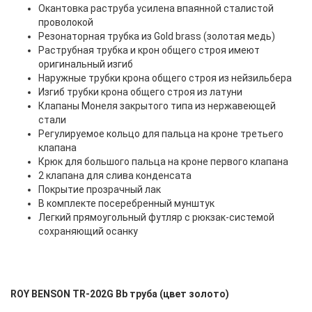
Окантовка раструба усилена впаянной сталистой
проволокой
Резонаторная трубка из Gold brass (золотая медь)
Раструбная трубка и крон общего строя имеют
оригинальный изгиб
Наружные трубки крона общего строя из нейзильбера
Изгиб трубки крона общего строя из латуни
Клапаны Монеля закрытого типа из нержавеющей
стали
Регулируемое кольцо для пальца на кроне третьего
клапана
Крюк для большого пальца на кроне первого клапана
2 клапана для слива конденсата
Покрытие прозрачный лак
В комплекте посеребренный мунштук
Легкий прямоугольный футляр с рюкзак-системой
сохраняющий осанку
ROY BENSON TR-202G Bb труба (цвет золото)