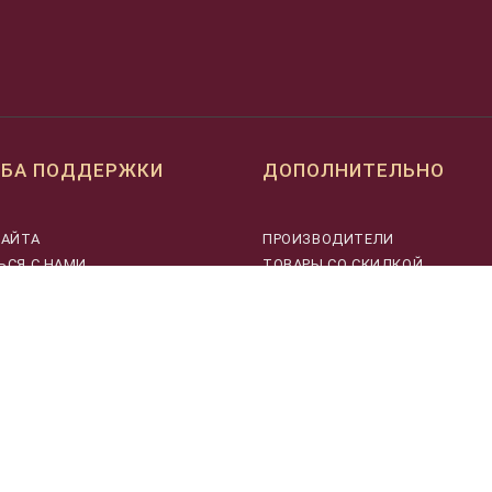
БА ПОДДЕРЖКИ
ДОПОЛНИТЕЛЬНО
САЙТА
ПРОИЗВОДИТЕЛИ
ЬСЯ С НАМИ
ТОВАРЫ СО СКИДКОЙ
СТАТЬИ
НОВОСТИ
ХИТЫ ПРОДАЖ
УЦЕНЕННЫЕ ТОВАРЫ
АРХИВ ТОВАРОВ