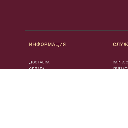
ИНФОРМАЦИЯ
СЛУЖ
ДОСТАВКА
КАРТА 
ОПЛАТА
СВЯЗАТ
МУЗЫКАНТАМ
О НАС
ПОЛЬЗОВАТЕЛЬСКОЕ СОГЛАШЕНИЕ
О ПРОМОКОДАХ
ПОЛИТИКА КОНФИДЕНЦИАЛЬНОСТИ
ВОЗВРАТ ТОВАРА
CПЕЦИАЛЬНАЯ ОЦЕНКА УСЛОВИЙ
ТРУДА ООО «МУЗЫКАЛЬНАЯ
ШКАТУЛКА»