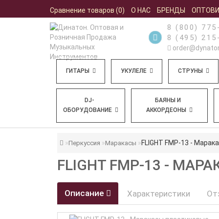
Сравнение товаров (0)
О НАС
БРЕНДЫ
ОПТОВ
8 (800) 775
8 (495) 215
order@dynaton
ГИТАРЫ
УКУЛЕЛЕ
СТРУНЫ
DJ-
БАЯНЫ И
ОБОРУДОВАНИЕ
АККОРДЕОНЫ
FLIGHT FMP-13 - Марак
Перкуссия
Маракасы
FLIGHT FMP-13 - МА
Описание
Характеристики
От