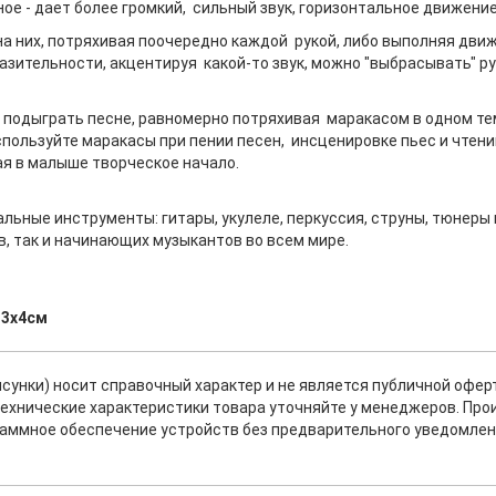
ое - дает более громкий, сильный звук, горизонтальное движени
на них, потряхивая поочередно каждой рукой, либо выполняя дви
азительности, акцентируя какой-то звук, можно "выбрасывать" 
подыграть песне, равномерно потряхивая маракасом в одном темпе
спользуйте маракасы при пении песен, инсценировке пьес и чтени
я в малыше творческое начало.
ьные инструменты: гитары, укулеле, перкуссия, струны, тюнеры 
, так и начинающих музыкантов во всем мире.
13х4см
исунки) носит справочный характер и не является публичной офе
ехнические характеристики товара уточняйте у менеджеров. Про
раммное обеспечение устройств без предварительного уведомлен