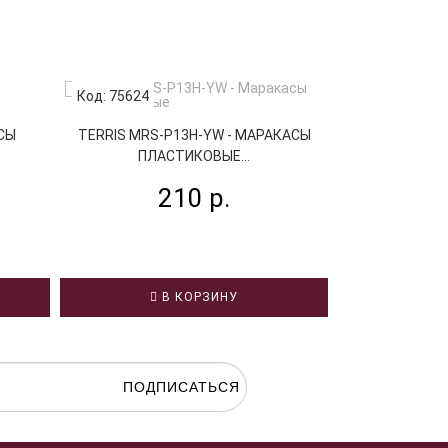
Код: 75624
Код: 86201
СЫ
TERRIS MRS-P13H-YW - МАРАКАСЫ
TERRIS MRS
ПЛАСТИКОВЫЕ...
ПЛАС
210 р.
3
В КОРЗИНУ
В
ПОДПИСАТЬСЯ
гласие на
обработку персональных данных.