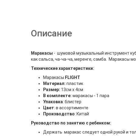
Описание
Маракасы
- шумовой музыкальный инструмент куб
как сальса, ча-ча-ча, меренге, самба. Маракасы м
Технические характеристики:
Маракасы
FLIGHT
Материал:
пластик
Размер:
13см х 4см
В комплекте:
маракасы - 1 пара
Упаковка
: блистер
Цвет
: в ассортименте
Производство
: Китай
Руководство по занятию с ребенком:
Держать маракас следует одной рукой и тол