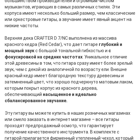
большинством производителей и огромным числом
музыкантов, играющих в самых различных стилях. Эти
корпуса имеют несколько больший размер, чем классические
или оркестровые гитары, а звучание имеет явный акцент на
низкие частоты.
Верхняя дека CRAFTER D 7/NC выполнена из массива
красного кедра (Red Cedar), что дает гитаре
глубокий и
мощный звук
с большой тональной гибкостью и
с
фокусировкой на средних частотах
. Уникальное отличие
этой древесины в том, что гитара сразу имеет более зрелый
звук, чем с декой из аналогичной по возрасту ели. Внешне
красный кедр имеет благородную текстуру древесины и
затемненный цвет, что хорошо подчеркнуто матовым лаком,
которым покрыт корпус из красного дерева,
обеспечивающий
насыщенное и идеально
сбалансированное звучание.
Эту гитару вы можете купить в наших розничных магазинах
или смело заказать в интернет магазине – все гитары
проходят предпродажный осмотр, что гарантирует
получение качественного инструмента. В комплекте с
гитарой прилагается фирменный утепленный чехол, который