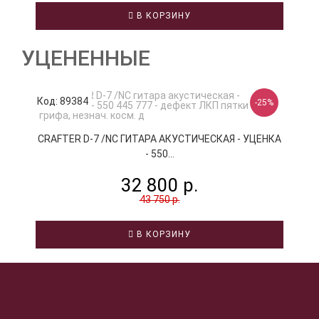
В КОРЗИНУ
УЦЕНЕННЫЕ
Код: 89384
К
-25%
CRAFTER D-7 /NC ГИТАРА АКУСТИЧЕСКАЯ - УЦЕНКА
C
- 550...
32 800 р.
43 750 р.
В КОРЗИНУ