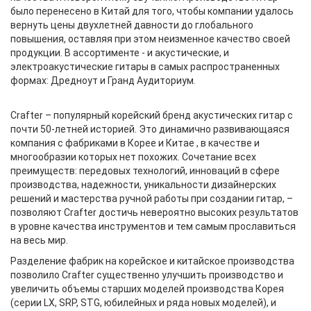
было перенесено в Китай для того, чтобы компании удалось
вернуть цены двухлетней давности до глобального
повышения, оставляя при этом неизменное качество своей
продукции. В ассортименте - и акустические, и
электроакустические гитары в самых распространенных
формах: Дредноут и Гранд Аудиториум.
Crafter – популярный корейский бренд акустических гитар с
почти 50-летней историей. Это динамично развивающаяся
компания с фабриками в Корее и Китае , в качестве и
многообразии которых нет похожих. Сочетание всех
преимуществ: передовых технологий, инноваций в сфере
производства, надежности, уникальности дизайнерских
решений и мастерства ручной работы при создании гитар, –
позволяют Crafter достичь невероятно высоких результатов
в уровне качества инструментов и тем самым прославиться
на весь мир.
Разделение фабрик на корейское и китайское производства
позволило Crafter существенно улучшить производство и
увеличить объемы старших моделей производства Корея
(серии LX, SRP, STG, юбилейных и ряда новых моделей), и