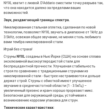
NYXL хватит с лихвой. D’Addario сместили точку разрыва так,
что она находится далеко за пределами ваших
возможностей.
Звук, раздвигающий границы спектра.
Никелированная стальная оплетка, сделанная по новой
технологии, позволяет NYXL звучать в диапазоне от 1kHz до
3.5kHz, освежая общее звучание, не меняя столь любимого
вами тембра никелированной стали.
Играй без страха!
Струны
NYXL
созданы в Нью Йорке (США) на основе сплава
эксклюзивной высокоуглеродистой стали для
беспрецедентной прочности. Улучшеная стабильность
строя по сравнению с традиционными струнами из
никелированной стали - быстрее настраиваются и дольше
держат строй. Струны с обмоткой имеют улучшенное
звучание в среднечастотной области (1 - 3.5кГц) –
увеличенный презенс и кранч хорошо прорезают микс.
Безопасная для окружающей среды, устойчивая к
возникновению коррозии упаковка для струн.
Технические х
арактеристики
: