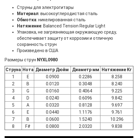
Струны для электрогитары
Материал
: высокоуглеродистая сталь
Обмотка
: никелированная сталь
Натяжение
: Balanced Tension Regular Light
Упаковка, не загрязняющая окружающую среду,
обеспечивает защиту от коррозии и отличную
сохранность струн
Произведено в США
Размеры струн
NYXL0980
Струна
Нота
Диаметр Дюйм
Диаметр мм
Натяжение Кг
1
E
0.0900
0.2286
8.258
2
B
0.0120
0.3048
8.240
3
G
0.0160
0.4064
9.225
4
D
0.0240
0.6096
9.842
5
A
0.0320
0.8128
9.697
6
E
0.0440
1.1176
9.761
7
B
0.0600
1.5240
10.296
8
F#
0.0800
2.0320
9.838