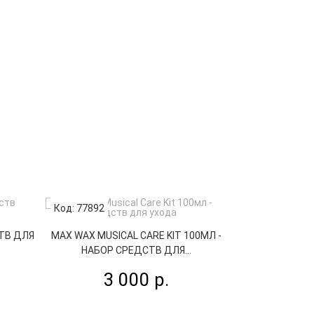
Код: 77892
Код: 63311
СТВ ДЛЯ
MAX WAX MUSICAL CARE KIT 100МЛ -
GEWA ULTRA
НАБОР СРЕДСТВ ДЛЯ...
КОМПЛЕКТ 
3 000 р.
4