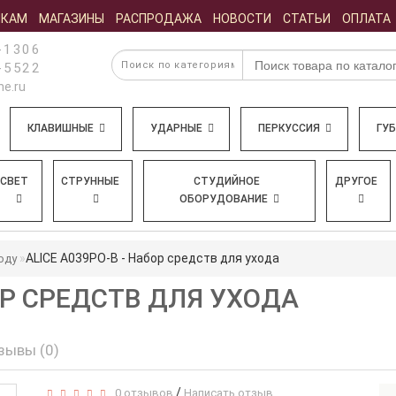
ИКАМ
МАГАЗИНЫ
РАСПРОДАЖА
НОВОСТИ
СТАТЬИ
ОПЛАТА
-1306
-5522
e.ru
КЛАВИШНЫЕ
УДАРНЫЕ
ПЕРКУССИЯ
ГУ
СВЕТ
СТРУННЫЕ
СТУДИЙНОЕ
ДРУГОЕ
ОБОРУДОВАНИЕ
ALICE A039PO-B - Набор средств для ухода
оду
БОР СРЕДСТВ ДЛЯ УХОДА
зывы (0)
/
0 отзывов
Написать отзыв