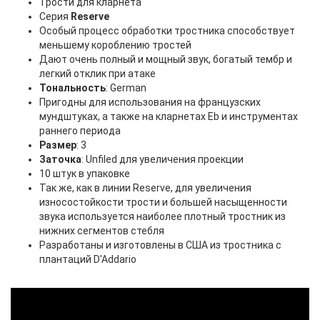
Трости для кларнета
Серия
Reserve
Особый процесс обработки тростника способствует
меньшему короблению тростей
Дают очень полный и мощный звук, богатый тембр и
легкий отклик при атаке
Тональность
: German
Пригодны для использования на французских
мундштуках, а также на кларнетах Eb и инструментах
раннего периода
Размер
: 3
Заточка
: Unfiled для увеличения проекции
10 штук в упаковке
Так же, как в линии Reserve, для увеличения
износостойкости трости и большей насыщенности
звука используется наиболее плотный тростник из
нижних сегментов стебля
Разработаны и изготовлены в США из тростника с
плантаций D'Addario