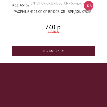
Код: 65159
К
-40%
PAXPHIL BN101 CR CR BRIDGE, CR - БРИДЖ, ХРОМ...
740 р.
1 230 р.
В КОРЗИНУ