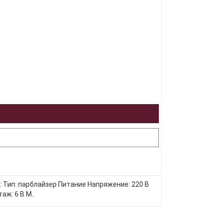
: Тип: парблайзер Питание Напряжение: 220 В
ж: 6 В М..