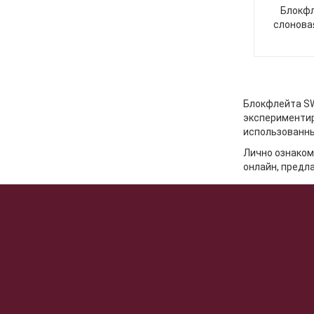
Блокфл
слонова
Блокфлейта SW
экспериментир
использованных
Лично ознаком
онлайн, предла