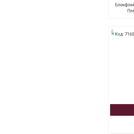
Блокфлей
Пл
Код: 716