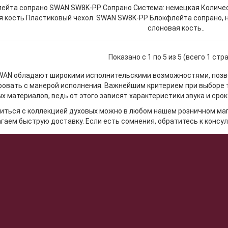
ейта сопрано SWAN SW8K-PP Сопрано Система: немецкая Количест
я кость Пластиковый чехол SWAN SW8K-PP Блокфлейта сопрано, н
слоновая кость..
Показано с 1 по 5 из 5 (всего 1 стр
AN обладают широкими исполнительскими возможностями, позво
овать с манерой исполнения. Важнейшим критерием при выборе 
 материалов, ведь от этого зависят характеристики звука и срок
иться с коллекцией духовых можно в любом нашем розничном мага
гаем быструю доставку. Если есть сомнения, обратитесь к консул