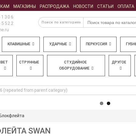
ИКАМ
МАГАЗИНЫ
РАСПРОДАЖА
НОВОСТИ
СТАТЬИ
ОПЛАТА
-1306
-5522
e.ru
КЛАВИШНЫЕ
УДАРНЫЕ
ПЕРКУССИЯ
ГУБН
СВЕТ
СТРУННЫЕ
СТУДИЙНОЕ
ДРУГОЕ
ОБОРУДОВАНИЕ
Блокфлейта
ЛЕЙТА SWAN