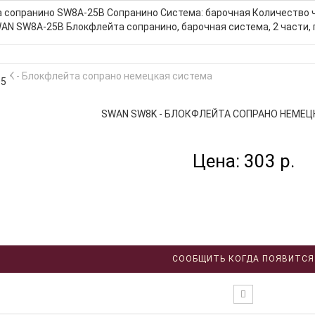
 сопранино SW8A-25B Сопранино Система: барочная Количество ч
N SW8A-25B Блокфлейта сопранино, барочная система, 2 части, п
05
SWAN SW8K - БЛОКФЛЕЙТА СОПРАНО НЕМЕЦК
Цена: 303 р.
СООБЩИТЬ КОГДА ПОЯВИТСЯ