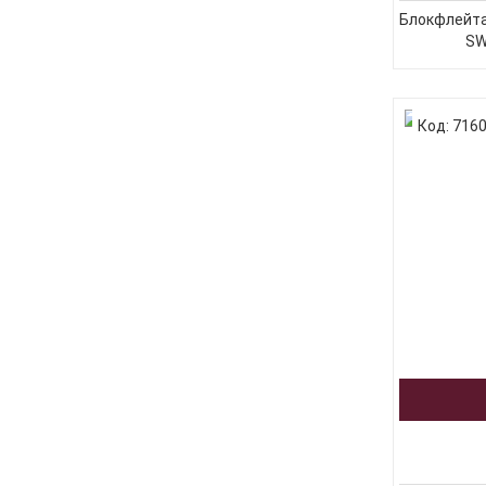
Блокфлейта
SWA
Код: 716