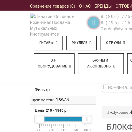
Сравнение товаров (0)
О НАС
БРЕНДЫ
ОПТОВ
8 (800) 775
8 (495) 215
order@dynaton
ГИТАРЫ
УКУЛЕЛЕ
СТРУНЫ
DJ-
БАЯНЫ И
ОБОРУДОВАНИЕ
АККОРДЕОНЫ
Фильтр
SWAN
Производитель:
Цена
210
-
1840
р.
Духовые
БЛОКФ
210
220
317
650
1840