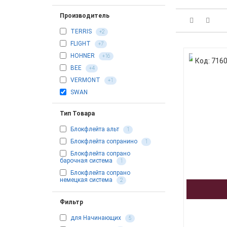
Производитель
TERRIS
+2
FLIGHT
+7
HOHNER
+16
Код: 716
BEE
+4
VERMONT
+1
SWAN
Тип Товара
Блокфлейта альт
1
Блокфлейта сопранино
1
Блокфлейта сопрано
барочная система
1
Блокфлейта сопрано
немецкая система
2
Фильтр
для Начинающих
5